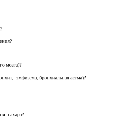
?
ления?
го мозга)?
онхит, эмфизема, бронхиальная астма)?
вня сахара?