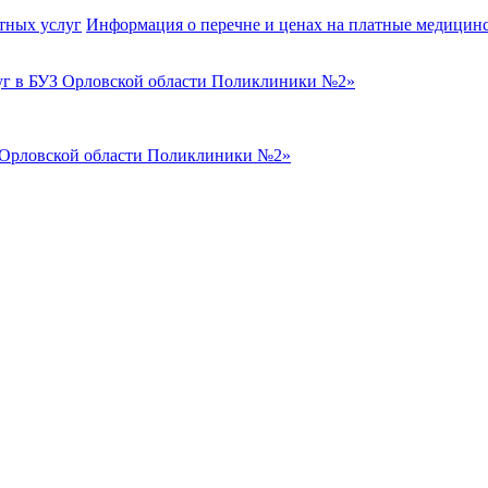
тных услуг
Информация о перечне и ценах на платные медицин
г в БУЗ Орловской области Поликлиники №2»
З Орловской области Поликлиники №2»