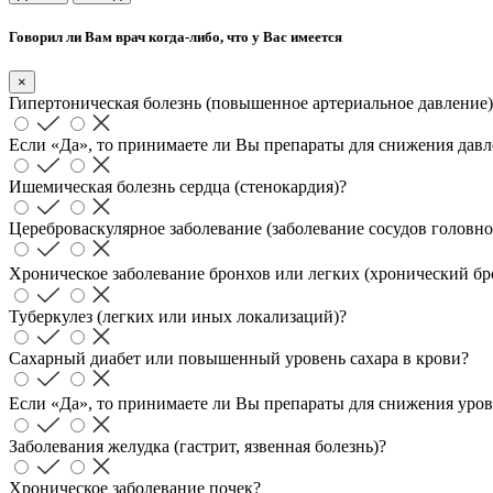
Говорил ли Вам врач когда-либо, что у Вас имеется
×
Гипертоническая болезнь (повышенное артериальное давление)
Если «Да», то принимаете ли Вы препараты для снижения дав
Ишемическая болезнь сердца (стенокардия)?
Цереброваскулярное заболевание (заболевание сосудов головно
Хроническое заболевание бронхов или легких (хронический бр
Туберкулез (легких или иных локализаций)?
Сахарный диабет или повышенный уровень сахара в крови?
Если «Да», то принимаете ли Вы препараты для снижения уро
Заболевания желудка (гастрит, язвенная болезнь)?
Хроническое заболевание почек?