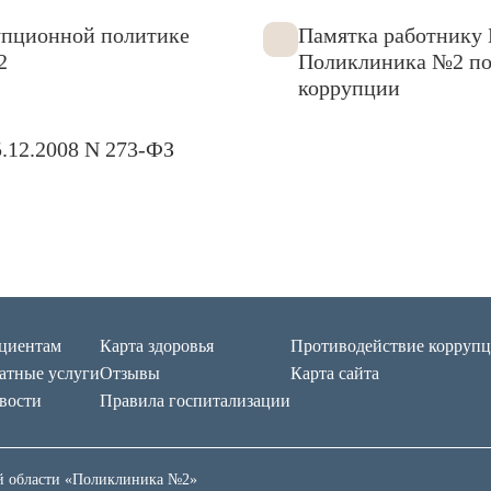
упционной политике
Памятка работнику 
2
Поликлиника №2 по
коррупции
.12.2008 N 273-ФЗ
циентам
Карта здоровья
Противодействие корруп
атные услуги
Отзывы
Карта сайта
вости
Правила госпитализации
ой области «Поликлиника №2»