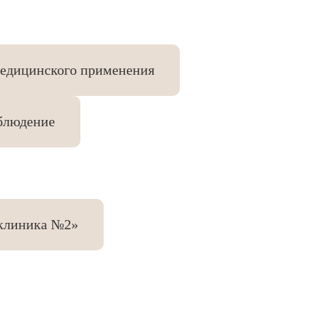
медицинского применения
блюдение
иклиника №2»