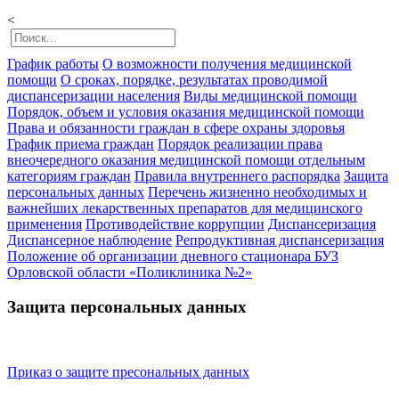
<
График работы
О возможности получения медицинской
помощи
О сроках, порядке, результатах проводимой
диспансеризации населения
Виды медицинской помощи
Порядок, объем и условия оказания медицинской помощи
Права и обязанности граждан в сфере охраны здоровья
График приема граждан
Порядок реализации права
внеочередного оказания медицинской помощи отдельным
категориям граждан
Правила внутреннего распорядка
Защита
персональных данных
Перечень жизненно необходимых и
важнейших лекарственных препаратов для медицинского
применения
Противодействие коррупции
Диспансеризация
Диспансерное наблюдение
Репродуктивная диспансеризация
Положение об организации дневного стационара БУЗ
Орловской области «Поликлиника №2»
Защита персональных данных
Приказ о защите пресональных данных